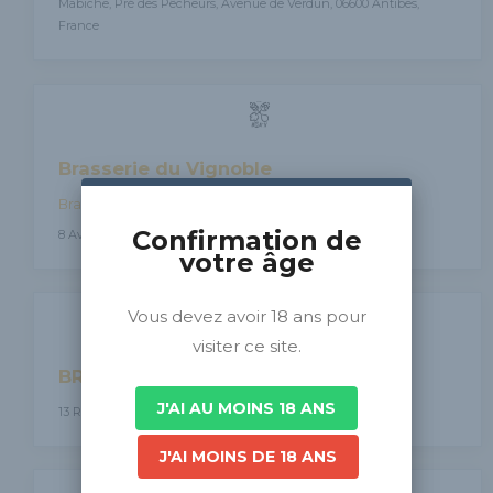
Mabiche, Pré des Pêcheurs, Avenue de Verdun, 06600 Antibes,
France
Brasserie du Vignoble
Brasseurs de France
Confirmation de
8 Avenue Jacques Preiss, 68340, France
votre âge
Vous devez avoir 18 ans pour
visiter ce site.
BRASSERIE SUFF'BIER
J'AI AU MOINS 18 ANS
13 Rue des Primeurs, 68600 OBERSAASHEIM, France
J'AI MOINS DE 18 ANS