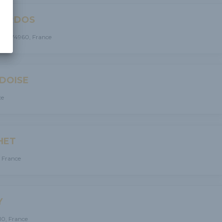
BARDOS
aie, 74960, France
DOISE
ce
HET
 France
Y
10, France