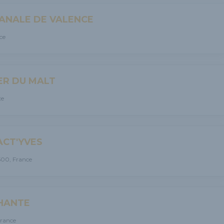
SANALE DE VALENCE
ce
ER DU MALT
ce
ACT'YVES
500, France
HANTE
France