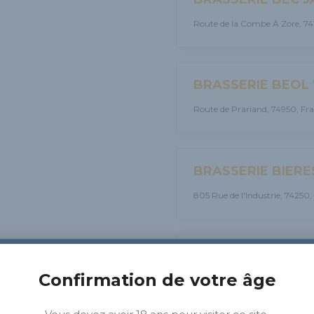
Route de la Combe À Zore, 74
BRASSERIE BEOL "
Route de Prariand, 74950, Fr
BRASSERIE BIERE
805 Rue de l'Industrie, 74250,
BRASSERIE BLA
Confirmation de votre âge
45 Rue des Neuf Soleils, 6300