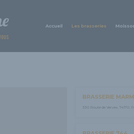
Accueil
Les brasseries
Moisso
BRASSERIE MARM
330 Route de Vervex, 74170, F
BRASSERIE 744