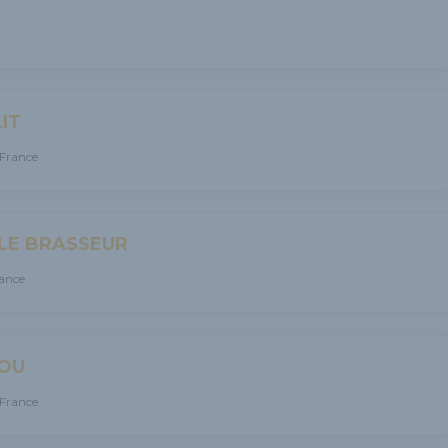
IT
 France
 LE BRASSEUR
rance
IOU
 France