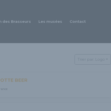
n des Brasseurs
Les musées
Contact
Trier par:
Logo
OTTE BEER
rance