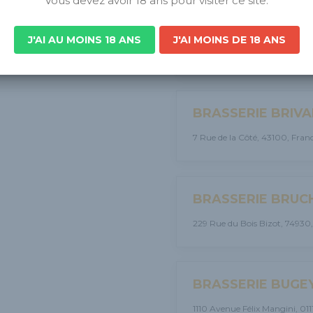
Vous devez avoir 18 ans pour visiter ce site.
BRASSERIE BOM
J'AI AU MOINS 18 ANS
J'AI MOINS DE 18 ANS
ZA d’Aléry 9 impasse de la Fut
BRASSERIE BRIVA
7 Rue de la Côté, 43100, Fran
BRASSERIE BRUC
229 Rue du Bois Bizot, 74930,
BRASSERIE BUGE
1110 Avenue Félix Mangini, 011