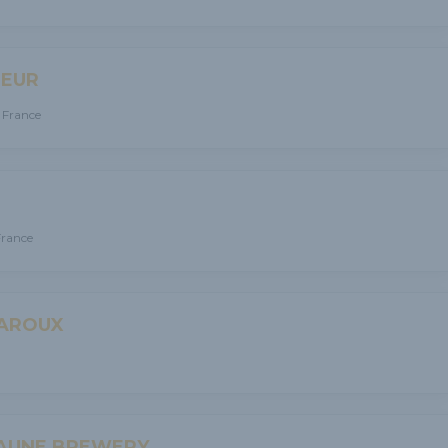
NEUR
 France
France
BAROUX
JAUNE BREWERY