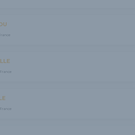
OU
France
LLE
 France
LE
France