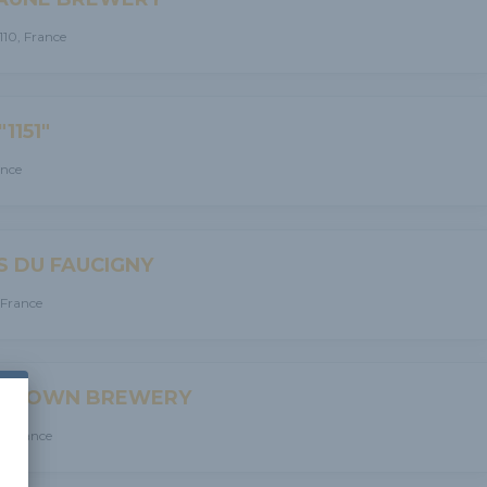
110, France
1151"
ance
S DU FAUCIGNY
 France
CK TOWN BREWERY
0, France