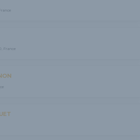
France
, France
NON
ce
UET