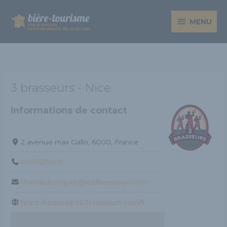
Aller
MENU
au
MENU
contenu
3 brasseurs - Nice
Informations de contact
2 avenue max Gallo, 6000, France
0451623405
thomas.bocquet@les3brasseurs.com
https://restaurants.3brasseurs.com/fr...