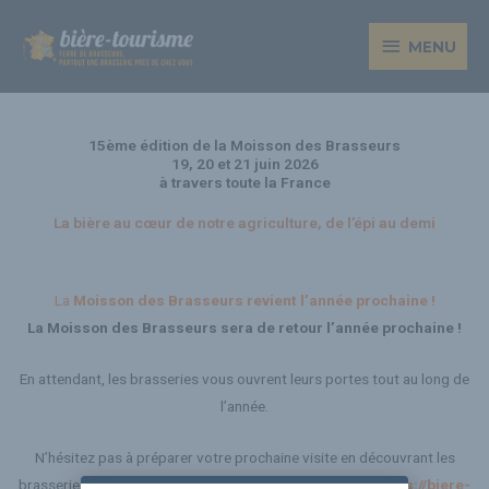
Aller
MENU
au
MENU
contenu
15ème édition de la Moisson des Brasseurs
19, 20 et 21 juin 2026
à travers toute la France
La bière au cœur de notre agriculture, de l’épi au demi
La
Moisson des Brasseurs revient l’année prochaine !
La Moisson des Brasseurs sera de retour l’année prochaine !
En attendant, les brasseries vous ouvrent leurs portes tout au long de
l’année.
N’hésitez pas à préparer votre prochaine visite en découvrant les
brasseries près de chez vous sur notre page d’accueil :
https://biere-