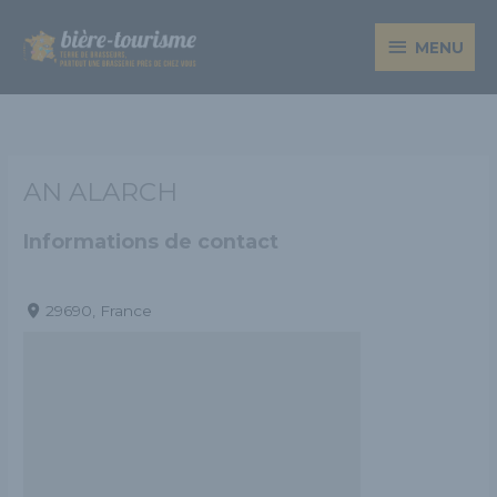
Aller
MENU
au
MENU
contenu
AN ALARCH
Informations de contact
29690, France