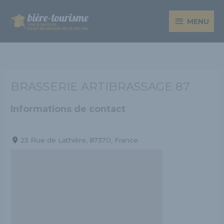
Aller
MENU
au
MENU
contenu
BRASSERIE ARTIBRASSAGE 87
Informations de contact
23 Rue de Lathière, 87370, France