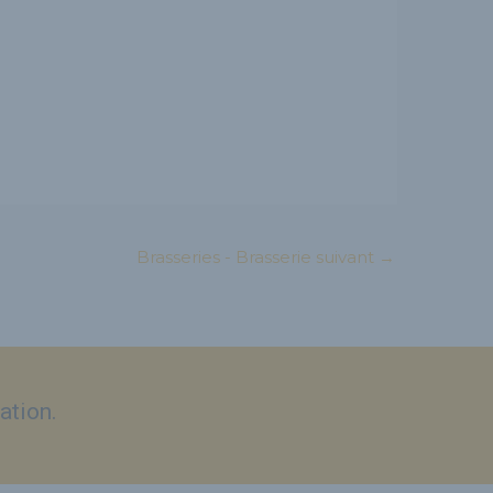
Brasseries - Brasserie suivant
→
ation.