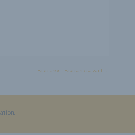
Brasseries - Brasserie suivant
→
ation.