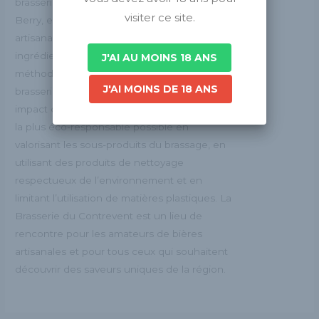
brasserie artisanale située entre Sologne et
visiter ce site.
Berry, en France. Elle produit des bières
artisanales de qualité en utilisant des
ingrédients locaux et en appliquant des
J'AI AU MOINS 18 ANS
méthodes de brassage traditionnelles. La
J'AI MOINS DE 18 ANS
brasserie est également soucieuse de son
impact environnemental et s’efforce d’être
la plus éco-responsable possible en
valorisant les sous-produits du brassage, en
utilisant des produits de nettoyage
respectueux de l’environnement et en
limitant l’utilisation de matières plastiques. La
Brasserie du Contrevent est un lieu de
rencontre pour les amateurs de bières
artisanales et pour tous ceux qui souhaitent
découvrir des saveurs uniques de la région.