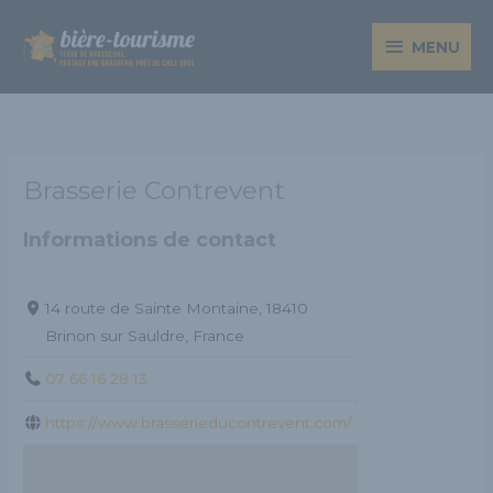
Aller
MENU
au
MENU
contenu
Brasserie Contrevent
Informations de contact
14 route de Sainte Montaine, 18410
Brinon sur Sauldre, France
07 66 16 28 13
https://www.brasserieducontrevent.com/