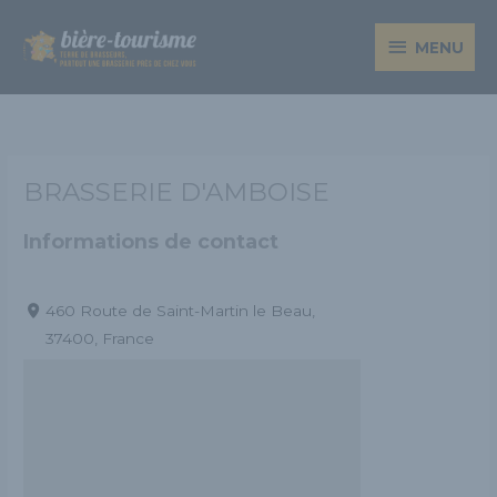
Aller
MENU
au
MENU
contenu
BRASSERIE D'AMBOISE
Informations de contact
460 Route de Saint-Martin le Beau,
37400, France