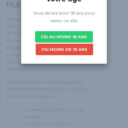
PLEINE LUNE
Vous devez avoir 18 ans pour
La brasserie de la Pleine Lune produit des
visiter ce site.
bières artisanales et bio depuis 2011, au pied
du Vercors et au cœur de la plaine de
J'AI AU MOINS 18 ANS
Valence. Benoit, brasseur fondateur et son
équipe composée d’une dizaine de
J'AI MOINS DE 18 ANS
passionné(e)s œuvrent quotidiennement
pour créer des bières aux goûts recherchés
et maîtrisés.
Qui que vous soyez, venez déguster ou
acheter la bière qui s’accorde à votre palais
dans notre bar/boutique !
Horaire de la boutique
:
cf. site
internet
Animations / Visites : Sur