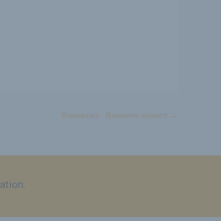
Brasseries - Brasserie suivant
→
ation.