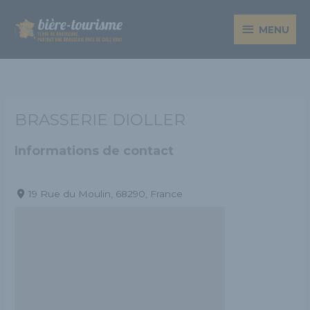
Aller
MENU
au
MENU
contenu
BRASSERIE DIOLLER
Informations de contact
19 Rue du Moulin, 68290, France