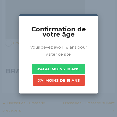
Confirmation de
votre âge
Grand Est
Vous devez avoir 18 ans pour
visiter ce site.
J'AI AU MOINS 18 ANS
BRASSERIE DIOLLER
J'AI MOINS DE 18 ANS
←
Brasseries - Brasserie
Brasseries - Brasserie suivant
précédent
→