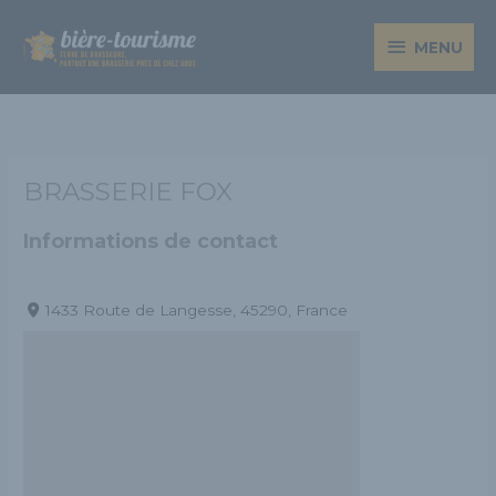
Aller
MENU
au
MENU
contenu
BRASSERIE FOX
Informations de contact
1433 Route de Langesse, 45290, France