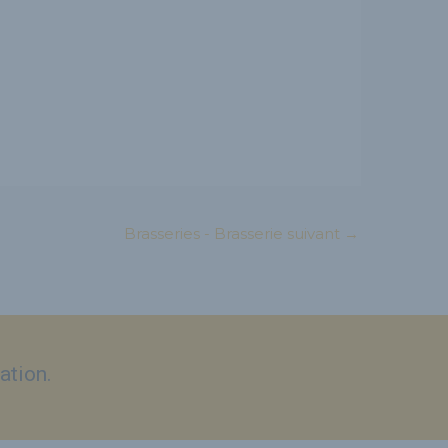
Brasseries - Brasserie suivant
→
ation.