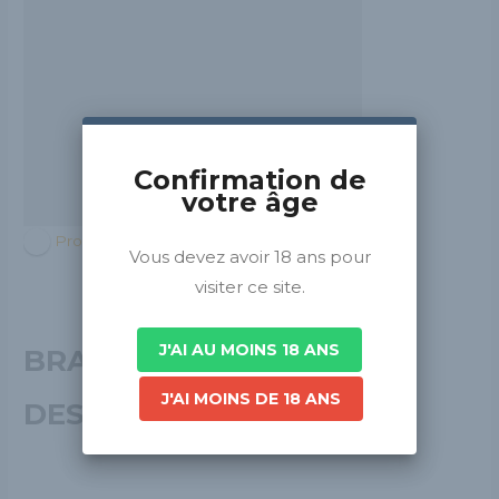
Confirmation de
votre âge
Provence-Alpes-Côte d'Azur
Vous devez avoir 18 ans pour
visiter ce site.
J'AI AU MOINS 18 ANS
BRASSERIE LA BIERE
J'AI MOINS DE 18 ANS
DES ILES D'OR