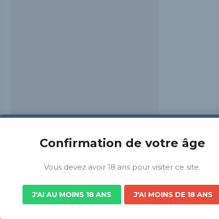
Grand Est
Confirmation de votre âge
Vous devez avoir 18 ans pour visiter ce site.
Brasserie Madelon
J'AI AU MOINS 18 ANS
J'AI MOINS DE 18 ANS
La Brasserie Artisanale des Vosges appelée