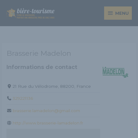
Aller
MENU
au
MENU
contenu
Brasserie Madelon
Informations de contact
21 Rue du Vélodrome, 88200, France
329221136
brasserie.lamadelon@gmail.com
http://www.brasserie-lamadelon.fr