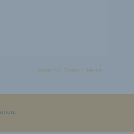
Brasseries - Brasserie suivant
→
ation.