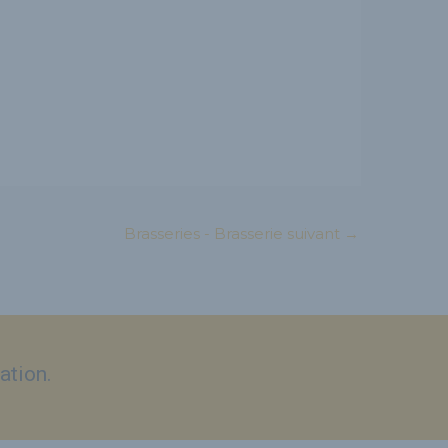
Brasseries - Brasserie suivant
→
ation.