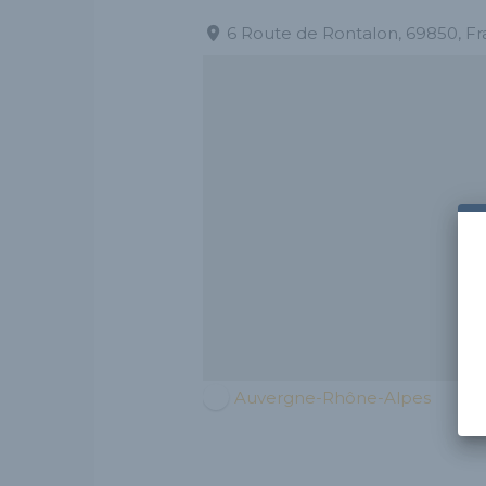
6 Route de Rontalon, 69850, F
Auvergne-Rhône-Alpes