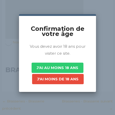
Confirmation de
votre âge
Nouvelle-Aquitaine
Vous devez avoir 18 ans pour
visiter ce site.
J'AI AU MOINS 18 ANS
BRASSERIE TAULER
J'AI MOINS DE 18 ANS
←
Brasseries - Brasserie
Brasseries - Brasserie suivant
précédent
→