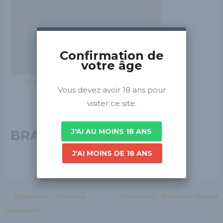
Confirmation de
votre âge
Normandie
Vous devez avoir 18 ans pour
visiter ce site.
J'AI AU MOINS 18 ANS
BRASSERIE UNION B
J'AI MOINS DE 18 ANS
←
Brasseries - Brasserie
Brasseries - Brasserie suivant
précédent
→