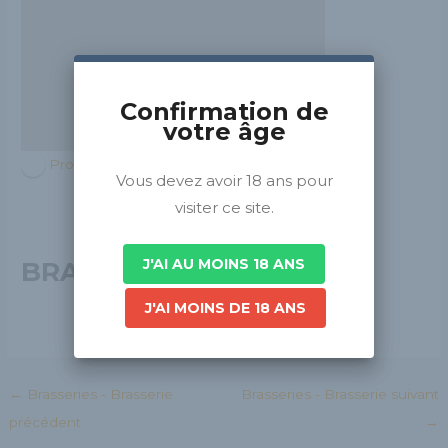
Confirmation de
votre âge
Provence-Alpes-Côte d'Azur
Vous devez avoir 18 ans pour
visiter ce site.
J'AI AU MOINS 18 ANS
BRASSEUR VAROIS
J'AI MOINS DE 18 ANS
←
Brasseries - Brasserie
Brasseries - Brasserie suivant
précédent
→