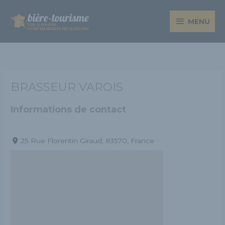
Aller
MENU
au
MENU
contenu
BRASSEUR VAROIS
Informations de contact
25 Rue Florentin Giraud, 83570, France