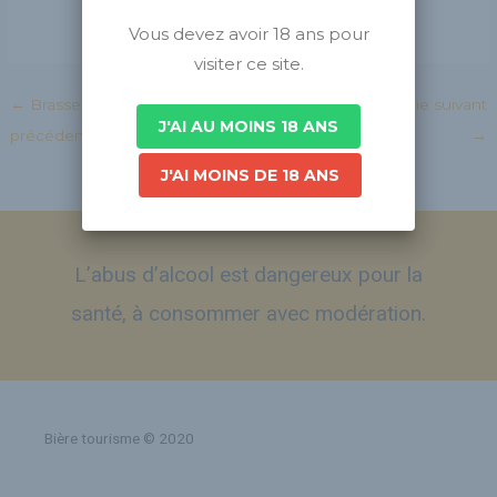
Vous devez avoir 18 ans pour
visiter ce site.
←
Brasseries - Brasserie
Brasseries - Brasserie suivant
J'AI AU MOINS 18 ANS
précédent
→
J'AI MOINS DE 18 ANS
L’abus d’alcool est dangereux pour la
santé, à consommer avec modération.
Bière tourisme © 2020