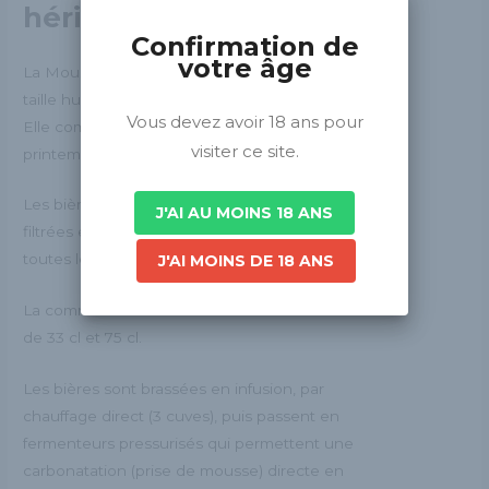
hérisson
Confirmation de
votre âge
La Mousse du Hérisson est une brasserie à
taille humaine située dans l’Ouest Lyonnais.
Vous devez avoir 18 ans pour
Elle commercialise ses bières depuis le
visiter ce site.
printemps 2020.
Les bières sont non pasteurisées, non
J'AI AU MOINS 18 ANS
filtrées et sans sucre ajouté pour garder
toutes leurs authenticités.
J'AI MOINS DE 18 ANS
La commercialisation est faite en bouteille
de 33 cl et 75 cl.
Les bières sont brassées en infusion, par
chauffage direct (3 cuves), puis passent en
fermenteurs pressurisés qui permettent une
carbonatation (prise de mousse) directe en