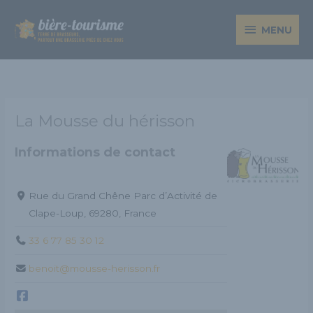
Aller
MENU
au
MENU
contenu
La Mousse du hérisson
Informations de contact
Rue du Grand Chêne Parc d’Activité de
Clape-Loup, 69280, France
33 6 77 85 30 12
benoit@mousse-herisson.fr