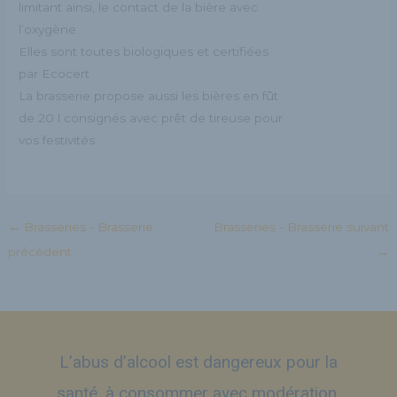
limitant ainsi, le contact de la bière avec
l’oxygène.
Elles sont toutes biologiques et certifiées
par Ecocert
La brasserie propose aussi les bières en fût
de 20 l consignés avec prêt de tireuse pour
vos festivités.
←
Brasseries - Brasserie
Brasseries - Brasserie suivant
précédent
→
L’abus d’alcool est dangereux pour la
santé, à consommer avec modération.