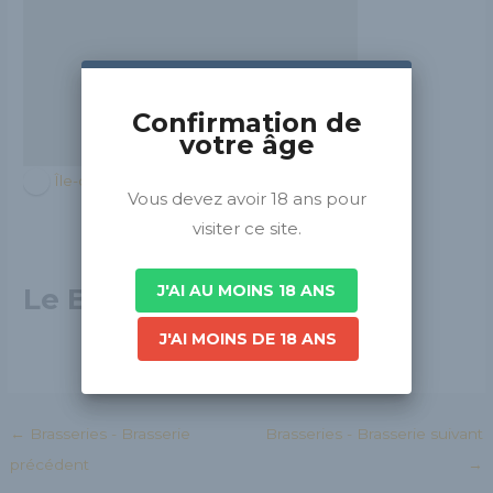
Confirmation de
votre âge
Île-de-France
Vous devez avoir 18 ans pour
visiter ce site.
J'AI AU MOINS 18 ANS
Le Bar Fondamental
J'AI MOINS DE 18 ANS
←
Brasseries - Brasserie
Brasseries - Brasserie suivant
précédent
→