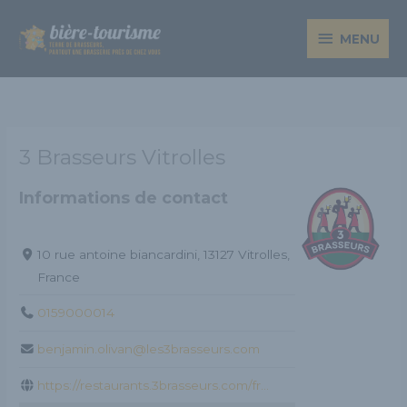
Aller
MENU
au
MENU
contenu
3 Brasseurs Vitrolles
Informations de contact
10 rue antoine biancardini, 13127 Vitrolles,
France
0159000014
benjamin.olivan@les3brasseurs.com
https://restaurants.3brasseurs.com/fr...