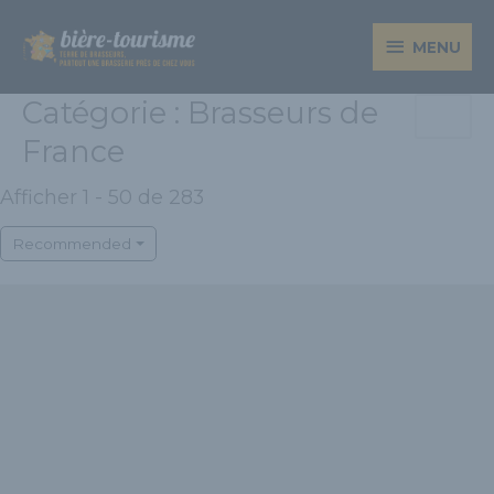
Aller
MENU
au
MENU
contenu
Catégorie : Brasseurs de
France
Afficher 1 - 50 de 283
Recommended