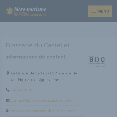
Aller
MENU
au
MENU
contenu
Brasserie du Castellet
Informations de contact
La Queue de Sartan - 870 avenue de
Madrid, 83870 Signes, France
04 94 02 38 29
contact@brasserieducastellet.com
http://www.brasserieducastellet.com