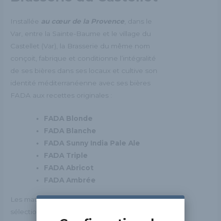
Installée
au cœur de la Provence
, dans le
Var, entre la Sainte-Baume et le village du
Castellet (Var), la Brasserie du même nom
conçoit, fabrique et conditionne l’intégralité
de ses bières dans ses locaux et cultive son
identité méditerranéenne avec ses bières
FADA aux recettes originales :
FADA Blonde
FADA Blanche
FADA Sunny India Pale Ale
FADA Triple
FADA Abricot
FADA Ambrée
Les matières premières utilisées sont
sélectionnées avec soin, issues du terroir