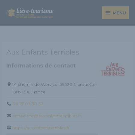
Aller
MENU
au
MENU
contenu
Aux Enfants Terribles
Informations de contact
14 chemin de Wervicq, 59520 Marquette-
Lez-Lille, France
06 37 09 30 32
anneclaire@auxenfantsterribles.fr
https://auxenfantsterribles.fr