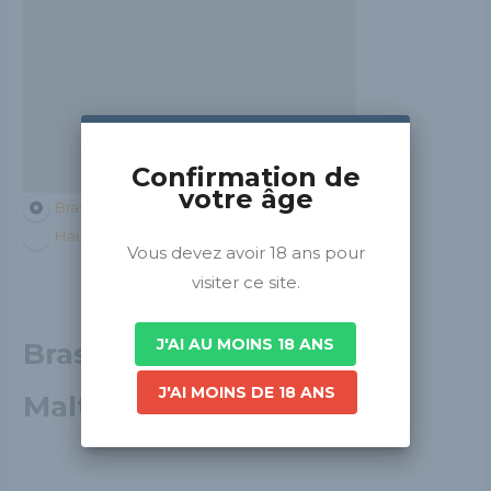
Confirmation de
votre âge
Brasseurs de France
Hauts-de-France
Vous devez avoir 18 ans pour
visiter ce site.
J'AI AU MOINS 18 ANS
Brasserie Au Cœur du
J'AI MOINS DE 18 ANS
Malt