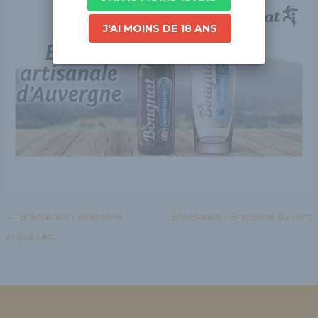
J'AI MOINS DE 18 ANS
←
Brasseries - Brasserie
Brasseries - Brasserie suivant
précédent
→