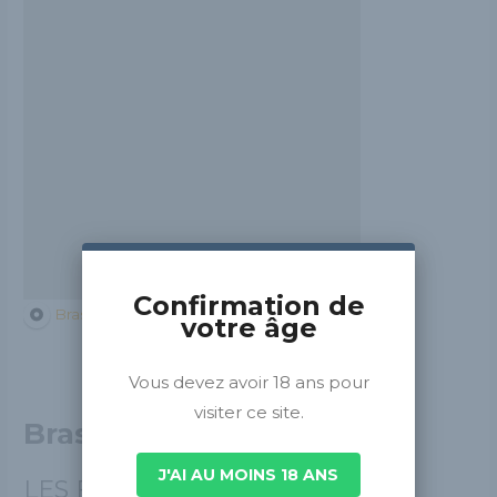
Confirmation de
Brasseurs de France
Île-de-France
votre âge
Vous devez avoir 18 ans pour
visiter ce site.
Brasserie D'Orville
J'AI AU MOINS 18 ANS
LES FRÈRES BRASSEURS