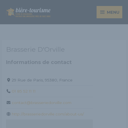
Aller
MENU
au
MENU
contenu
Brasserie D'Orville
Informations de contact
29 Rue de Paris, 95380, France
01 85 52 11 11
contact@brasseriedorville.com
http://brasseriedorville.com/about-us/