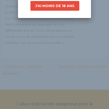
J'AI MOINS DE 18 ANS
Nous sommes deux frères à l’origine de ce
projet. Agriculteurs nous cultivons de l’orge
sur l’exploitation familiale pour produire le
malt nécessaire au brassage de nos
différentes bières. Nous développons un
circuit court de production sur un produit
artisanal « de la terre à la bouteille ».
←
Brasseries - Brasserie
Brasseries - Brasserie suivant
précédent
→
L’abus d’alcool est dangereux pour la