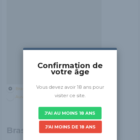
Confirmation de
votre âge
Vous devez avoir 18 ans pour
Brasseurs de France
visiter ce site.
Auvergne-Rhône-Alpes
J'AI AU MOINS 18 ANS
J'AI MOINS DE 18 ANS
Brasserie du Sancy