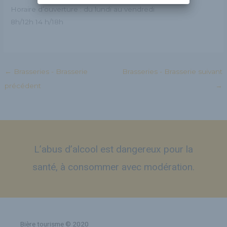
Horaire d’ouverture : du lundi au vendredi
8h/12h 14 h/18h
←
Brasseries - Brasserie
Brasseries - Brasserie suivant
précédent
→
L’abus d’alcool est dangereux pour la
santé, à consommer avec modération.
Bière tourisme © 2020