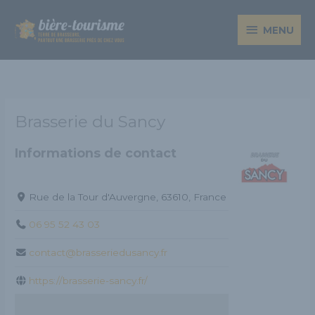
Aller
MENU
au
MENU
contenu
Brasserie du Sancy
Informations de contact
Rue de la Tour d'Auvergne, 63610, France
06 95 52 43 03
contact@brasseriedusancy.fr
https://brasserie-sancy.fr/