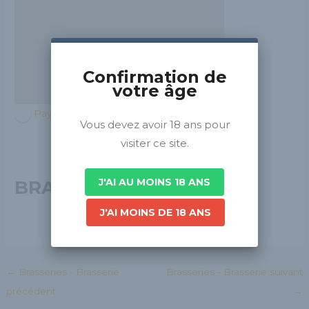
Confirmation de
votre âge
Pays de la Loire
Vous devez avoir 18 ans pour
visiter ce site.
J'AI AU MOINS 18 ANS
BRASSERIE ELAPHE
J'AI MOINS DE 18 ANS
←
Brasseries - Brasserie
Brasseries - Brasserie suivant
précédent
→