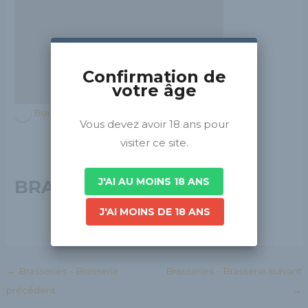
Confirmation de
votre âge
Bourgogne-Franche-Comté
Vous devez avoir 18 ans pour
visiter ce site.
J'AI AU MOINS 18 ANS
BRASSERIE ELIXKIR
J'AI MOINS DE 18 ANS
←
Brasseries - Brasserie
Brasseries - Brasserie suivant
précédent
→