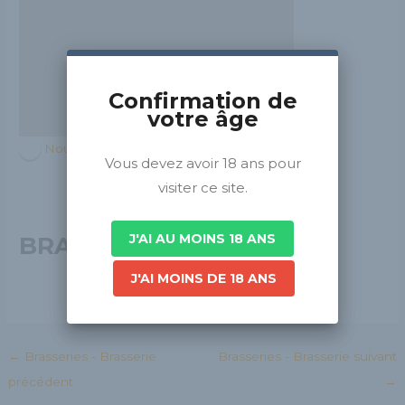
Confirmation de
votre âge
Nouvelle-Aquitaine
Vous devez avoir 18 ans pour
visiter ce site.
J'AI AU MOINS 18 ANS
BRASSERIE KIPETT
J'AI MOINS DE 18 ANS
←
Brasseries - Brasserie
Brasseries - Brasserie suivant
précédent
→