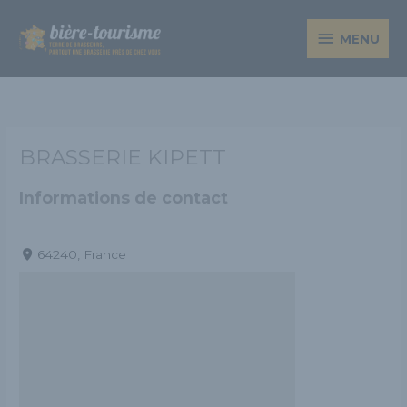
Aller
MENU
au
MENU
contenu
BRASSERIE KIPETT
Informations de contact
64240, France