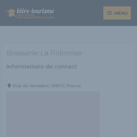
Aller
MENU
au
MENU
contenu
Brasserie La Polinoise
Informations de contact
Rue de Versailles, 39800, France