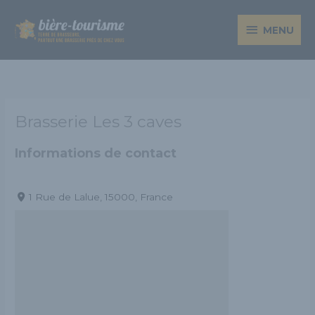
Aller
MENU
au
MENU
contenu
Brasserie Les 3 caves
Informations de contact
1 Rue de Lalue, 15000, France