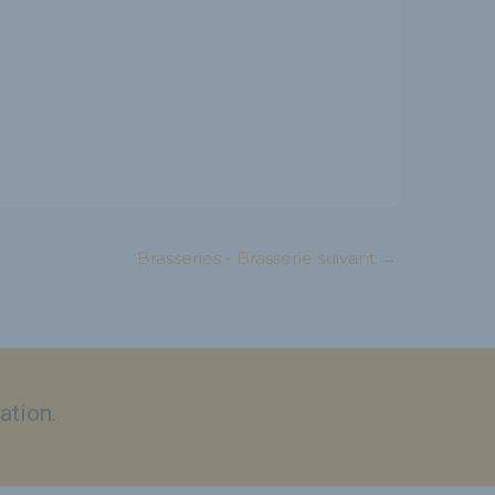
Brasseries - Brasserie suivant
→
ation.