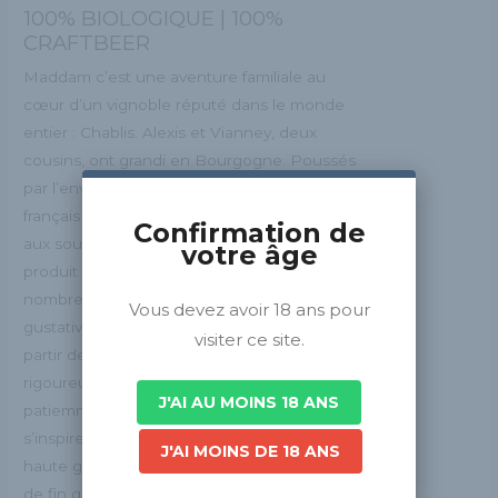
100% BIOLOGIQUE | 100%
CRAFTBEER
Maddam c’est une aventure familiale au
cœur d’un vignoble réputé dans le monde
entier : Chablis. Alexis et Vianney, deux
cousins, ont grandi en Bourgogne. Poussés
par l’envie de proposer un produit artisanal
français de qualité et par le désir d’un retour
Confirmation de
aux sources, ils souhaitent valoriser un
votre âge
produit résolument moderne possédant de
nombreuses qualités énergétiques et
Vous devez avoir 18 ans pour
gustatives. Nos créations sont produites à
visiter ce site.
partir de différents types de malts
rigoureusement sélectionnés. La recette,
J'AI AU MOINS 18 ANS
patiemment élaborée et bien gardée,
s’inspire des bières fines et gustatives de
J'AI MOINS DE 18 ANS
haute gastronomie pour satisfaire vos palais
de fin gourmets. MADDAM ce sont des