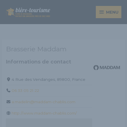
Aller
MENU
au
MENU
contenu
Brasserie Maddam
Informations de contact
4 Rue des Vendanges, 89800, France
06 33 05 21 22
a.madelin@maddam-chablis.com
http://www.maddam-chablis.com/