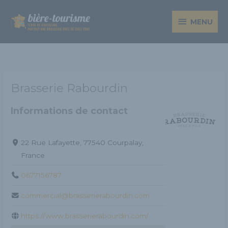
Aller
MENU
au
MENU
contenu
Brasserie Rabourdin
Informations de contact
22 Rue Lafayette, 77540 Courpalay,
France
0677156787
commercial@brasserierabourdin.com
https://www.brasserierabourdin.com/