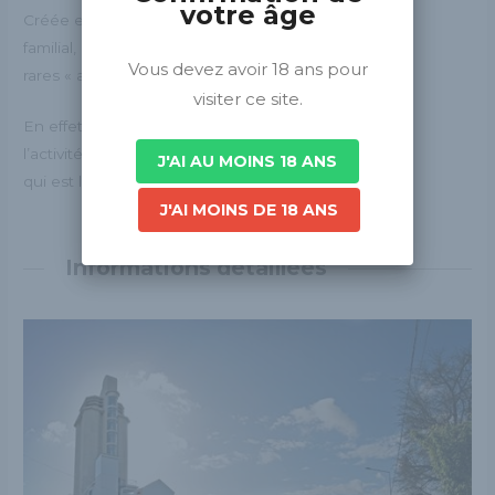
votre âge
Créée en 2001 dans le corps de ferme
familial, la Brasserie Rabourdin fait partie des
Vous devez avoir 18 ans pour
rares « agriculteurs-brasseurs » en France.
visiter ce site.
En effet, elle n’est que le prolongement de
l’activité première de la famille Rabourdin
J'AI AU MOINS 18 ANS
qui est l’agriculture.
J'AI MOINS DE 18 ANS
Informations détaillées