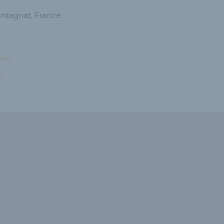
ontagnat, France
com
/