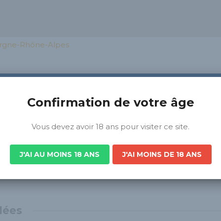
rgne-Rhône-Alpes
-CLAIR / LA BRESSANE
Confirmation de votre âge
Vous devez avoir 18 ans pour visiter ce site.
 2017, de l’association de 4 passionnés de la bière. Toutes no
 brasserie, nous proposons deux gammes aux univers
J'AI AU MOINS 18 ANS
J'AI MOINS DE 18 ANS
tch. Notre atelier de création offre également aux
a conception d’une bière sur-mesure à leur nom.
lées