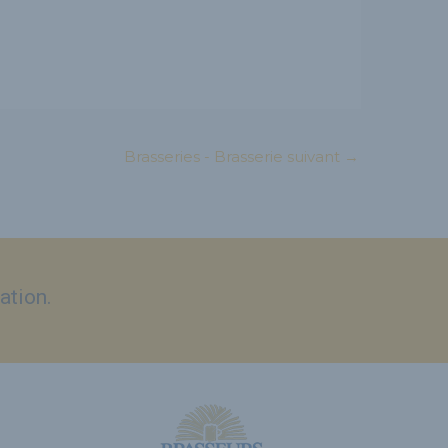
Brasseries - Brasserie suivant
→
ation.