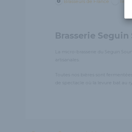
Brasseurs de France
Île-d
Brasserie Seguin
La micro-brasserie du Seguin Sou
artisanales.
Toutes nos bières sont fermentées
de spectacle où la levure bat au 