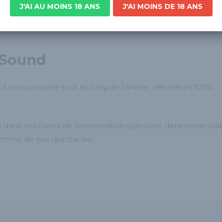
e-France
J'AI AU MOINS 18 ANS
J'AI MOINS DE 18 ANS
 Sound
nd vous propose tout au long de l’année des bières 100%
 dans nos cuves de fermentation spéciales, dans notre sall
rythme de nos spectacles.