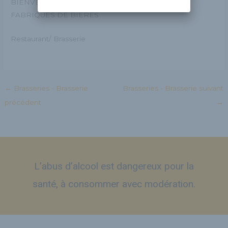
BIENVENUE DANS NOS RESTAURANTS
FABRIQUES DE BIÈRES
Restaurant/ Brasserie
←
Brasseries - Brasserie
Brasseries - Brasserie suivant
précédent
→
L’abus d’alcool est dangereux pour la
santé, à consommer avec modération.