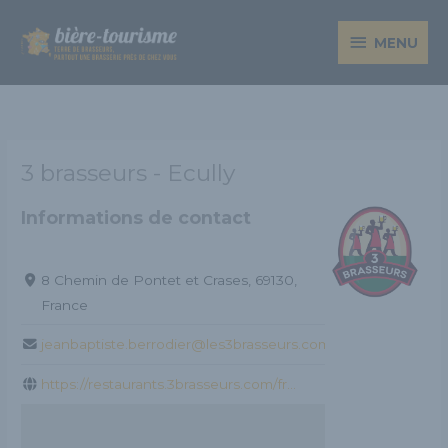
Aller
MENU
au
MENU
contenu
3 brasseurs - Ecully
Informations de contact
8 Chemin de Pontet et Crases, 69130,
France
jeanbaptiste.berrodier@les3brasseurs.com
https://restaurants.3brasseurs.com/fr...