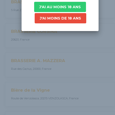
BRASSERIE IMPERIALE
J'AI AU MOINS 18 ANS
5 Rue Zevaco Maire, 20000, France
J'AI MOINS DE 18 ANS
BRASSERIE CORSINA
20620, France
BRASSERIE A. MAZZERA
Rue des Cactus, 20000, France
Bière de la Vigne
Route de Venzolasca, 20215 VENZOLASCA, France