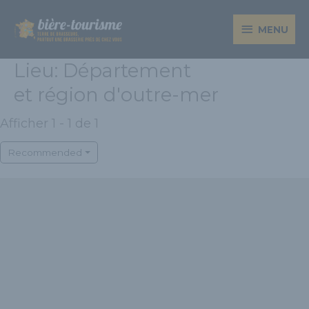
Aller
MENU
au
MENU
contenu
Lieu: Département
et région d'outre-mer
Afficher 1 - 1 de 1
Recommended